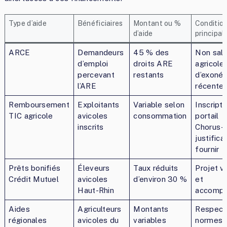
Type d’aide
Bénéficiaires
Montant ou %
Conditio
d’aide
principal
ARCE
Demandeurs
45 % des
Non sala
d’emploi
droits ARE
agricole
percevant
restants
d’exonér
l’ARE
récente
Remboursement
Exploitants
Variable selon
Inscripti
TIC agricole
avicoles
consommation
portail
inscrits
Chorus-p
justifica
fournir
Prêts bonifiés
Éleveurs
Taux réduits
Projet v
Crédit Mutuel
avicoles
d’environ 30 %
et
Haut-Rhin
accomp
Aides
Agriculteurs
Montants
Respect
régionales
avicoles du
variables
normes 