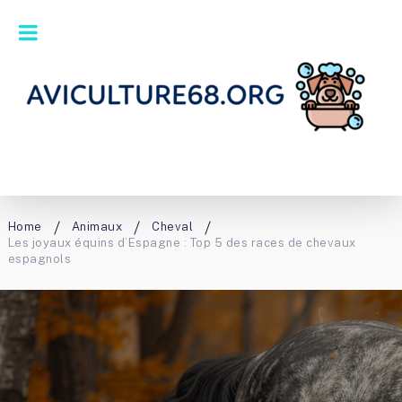
Home
Animaux
Cheval
Les joyaux équins d’Espagne : Top 5 des races de chevaux
espagnols