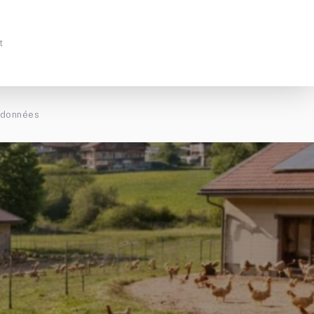
t
s données