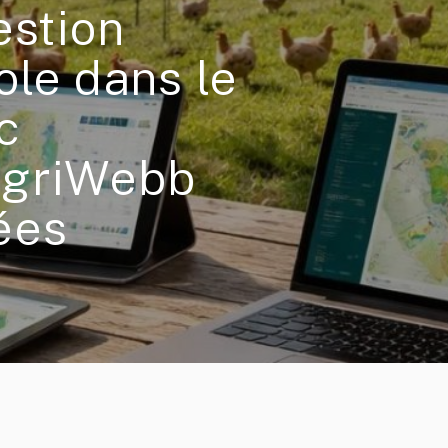
estion
ole dans le
c
AgriWebb
ées