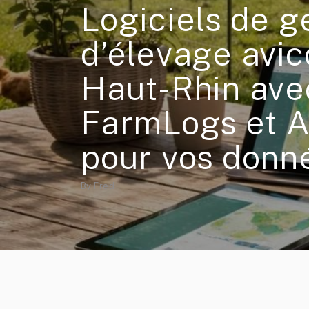
Logiciels de g
d’élevage avic
Haut-Rhin ave
FarmLogs et 
pour vos donn
By
Fred