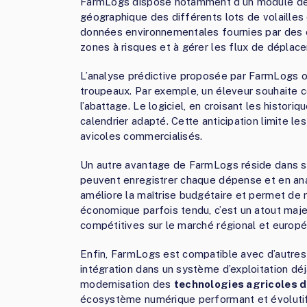
FarmLogs dispose notamment d’un module de ca
géographique des différents lots de volailles 
données environnementales fournies par des 
zones à risques et à gérer les flux de déplace
L’analyse prédictive proposée par FarmLogs o
troupeaux. Par exemple, un éleveur souhaite c
l’abattage. Le logiciel, en croisant les histor
calendrier adapté. Cette anticipation limite le
avicoles commercialisés.
Un autre avantage de FarmLogs réside dans se
peuvent enregistrer chaque dépense et en analy
améliore la maîtrise budgétaire et permet de 
économique parfois tendu, c’est un atout maje
compétitives sur le marché régional et europé
Enfin, FarmLogs est compatible avec d’autres o
intégration dans un système d’exploitation déjà
modernisation des
technologies agricoles d
écosystème numérique performant et évolutif