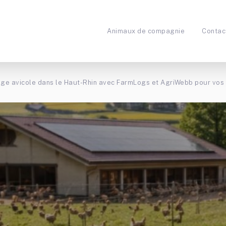
Animaux de compagnie
Contac
vage avicole dans le Haut-Rhin avec FarmLogs et AgriWebb pour vo