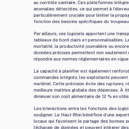
au contrôle sanitaire. Ces plateformes intèg
anomalies détectées, ce qui permet à l’éleveur
particulièrement cruciale pour limiter la propa
fonction des besoins spécifiques du troupeau
Par ailleurs, ces logiciels apportent une tran
tableaux de bord clairs et personnalisables. L
mortalité, la productivité journalière ou encor
données précises permettent non seulement d’i
répondre aux normes réglementaires en vigueu
La capacité à planifier est également renfor
commandes intégrés, les exploitants peuvent 
matériel. Cette prévision évite des ruptures, r
meilleure maîtrise globale des dépenses. À tit
diminuer son coût alimentaire de 12 % en util
Les interactions entre les fonctions des logici
souligner. Le Haut-Rhin bénéficie d’une expert
locaux qui favorisent le partage des bonnes 
l’échange de données et peuvent intégrer des 