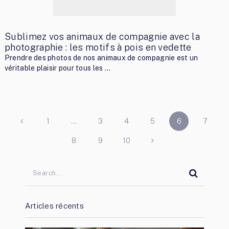
Sublimez vos animaux de compagnie avec la
photographie : les motifs à pois en vedette
Prendre des photos de nos animaux de compagnie est un
véritable plaisir pour tous les …
PAGINATION
1
…
3
4
5
6
7
DES
8
9
10
PUBLICATIONS
Articles récents