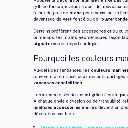
Adopter la
décoration marine
ne fige pas l’u
rythme l’année, invitant à oser de nouveaux m
l’ajout de plus de
blanc
pour maximiser la lumi
davantage de
vert foncé
ou de
rouge/borde
Certains préfèrent des accessoires or ou cuivr
printemps, les motifs géométriques façon ta
signatures
de l’esprit nautique.
Pourquoi les couleurs ma
Au-delà des tendances, les
couleurs marine
renvoient à l’enfance, aux moments partagés en
vacances ensoleillées
.
Les intérieurs s’enrichissent grâce à cette
pal
À chaque envie d’évasion ou de tranquillité, r
quelques
accessoires marins
devient un plai
décoration existante.
Oiseaux à observer : mangroves – rizièr