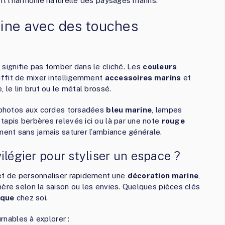
nt l’harmonie naturelle des paysages marins.
ine avec des touches
 signifie pas tomber dans le cliché. Les
couleurs
suffit de mixer intelligemment
accessoires marins
et
 le lin brut ou le métal brossé.
s photos aux cordes torsadées
bleu marine
, lampes
tapis berbères relevés ici ou là par une note
rouge
ément sans jamais saturer l’ambiance générale.
ilégier pour styliser un espace ?
t de personnaliser rapidement une
décoration marine
,
hère selon la saison ou les envies. Quelques pièces clés
ique
chez soi.
rnables à explorer :