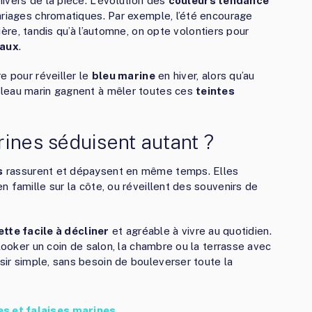
nivers de la pièce. L’évolution des
couleurs tendance
ariages chromatiques. Par exemple, l’été encourage
ère, tandis qu’à l’automne, on opte volontiers pour
aux
.
e pour réveiller le
bleu marine
en hiver, alors qu’au
bleau marin gagnent à mêler toutes ces
teintes
rines séduisent autant ?
s
rassurent et dépaysent en même temps. Elles
 famille sur la côte, ou réveillent des souvenirs de
ette facile à décliner
et agréable à vivre au quotidien.
elooker un coin de salon, la chambre ou la terrasse avec
sir simple, sans besoin de bouleverser toute la
es et falaises marines