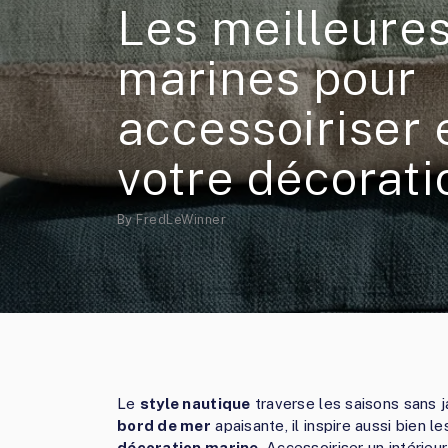
Les meilleure
marines pour
accessoiriser 
votre décorati
By
FredLeWinner
Le
style nautique
traverse les saisons sans 
bord de mer
apaisante, il inspire aussi bien l
décoration marine
. Accessoiriser un intérie