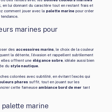
 en lui donnant du caractère tout en restant frais et
rez comment jouer avec la
palette marine
pour créer
 tendance.
eurs marines pour
oser des
accessoires marins
, le choix de la couleur
uent la détente, l’évasion et rappellent subtilement
, elles offrent une
élégance sobre
, idéale aussi bien
rée du
style nautique
.
hes colorées avec subtilité, en évitant l’excès qui
ouleurs phares
suffit, tout en jouant sur les
’ancrer cette fameuse
ambiance bord de mer
tant
 palette marine