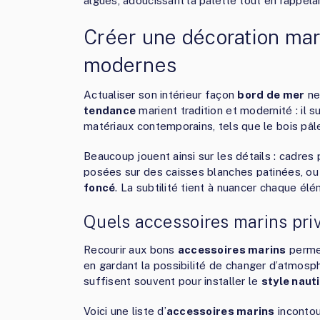
algues, adoucissant la palette tout en rappela
Créer une décoration mar
modernes
Actualiser son intérieur façon
bord de mer
ne
tendance
marient tradition et modernité : il 
matériaux contemporains, tels que le bois pâle,
Beaucoup jouent ainsi sur les détails : cadre
posées sur des caisses blanches patinées, ou 
foncé
. La subtilité tient à nuancer chaque él
Quels accessoires marins priv
Recourir aux bons
accessoires marins
perme
en gardant la possibilité de changer d’atmosp
suffisent souvent pour installer le
style naut
Voici une liste d’
accessoires marins
incontou