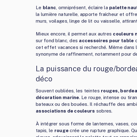
Le
blanc
, omniprésent, éclaire la
palette nau
la lumière naturelle, apporte fraîcheur et offr
murs, voilages, linge de lit ou vaisselle, attiran
Mieux encore, il permet aux autres
couleurs 
sur fond blanc, des
accessoires pour table
o
cet effet vacances si recherché. Même dans le
synonyme de raffinement, notamment pour des
La puissance du rouge/bordea
déco
Souvent oubliées, les teintes
rouges, borde
décoration marine
. Le rouge, intense ou tir
bateaux ou des bouées. Il réchauffe des ambi
associations de couleurs
sobres.
À intégrer sous forme de lanternes, vases, 
tapis, le
rouge
crée une rupture graphique. Q